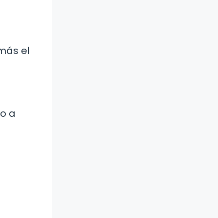
más el
o a