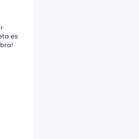
r
eta es
bra!