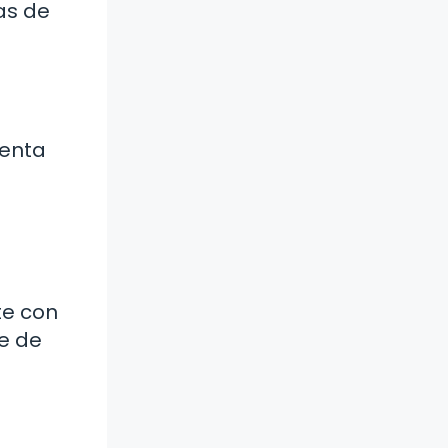
as de
uenta
te con
te de