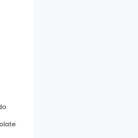
do
olate