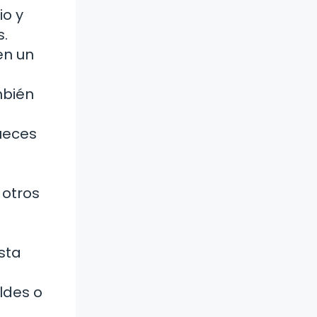
io y
s.
en un
mbién
ueces
 otros
sta
ldes o