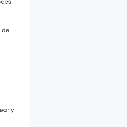
sees.
s de
ear y