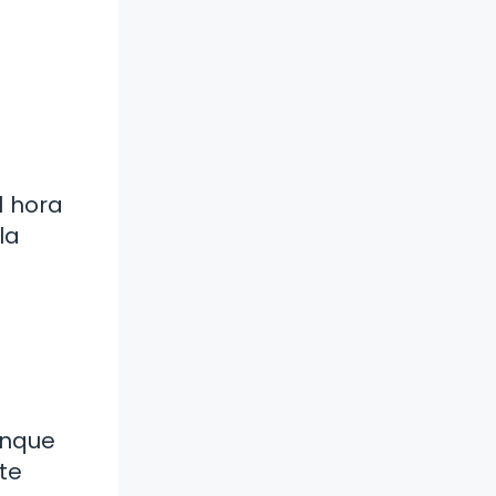
1 hora
la
unque
te