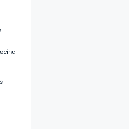
l
uecina
l
os