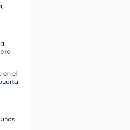
a,
a,
pero
 en el
 puerta
e unos