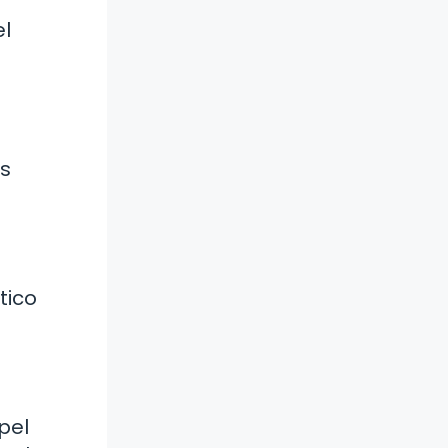
el
es
tico
pel