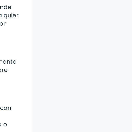
unde
alquier
or
amente
ere
 con
a o