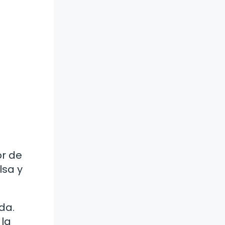
or de
lsa y
da.
 la