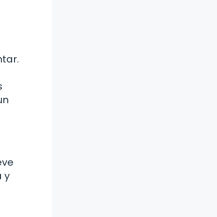
tar.
s
un
eve
 y