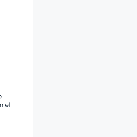
o
n el