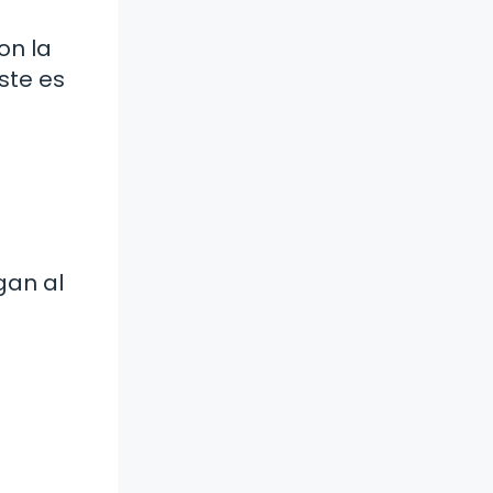
on la
ste es
gan al