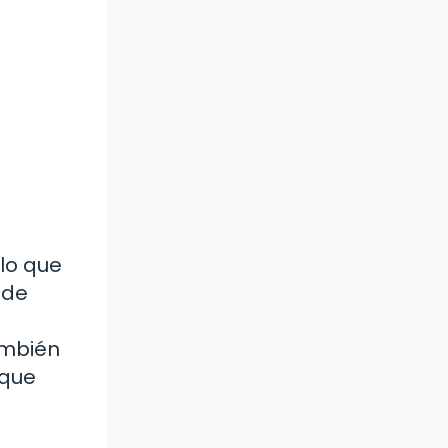
lo que
 de
ambién
 que