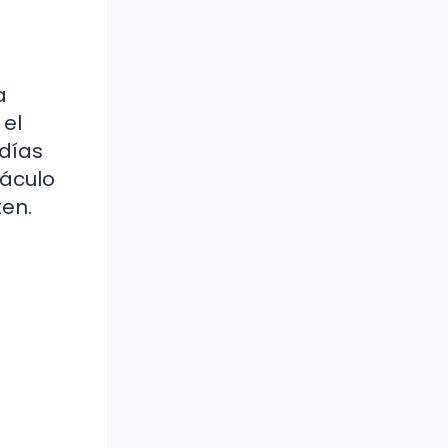
a
 el
odías
táculo
ten.