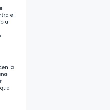
e
tra el
o al
a
cen la
una
r
 que
a