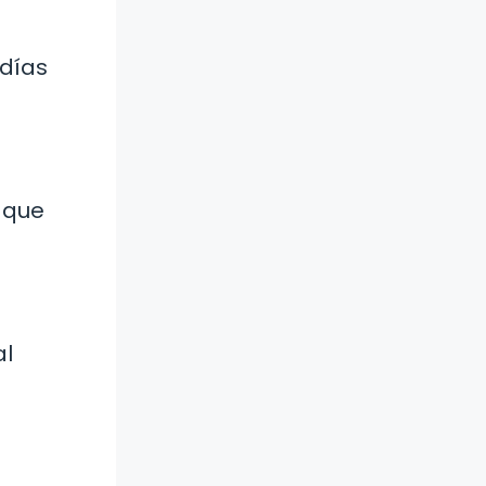
 días
 que
al