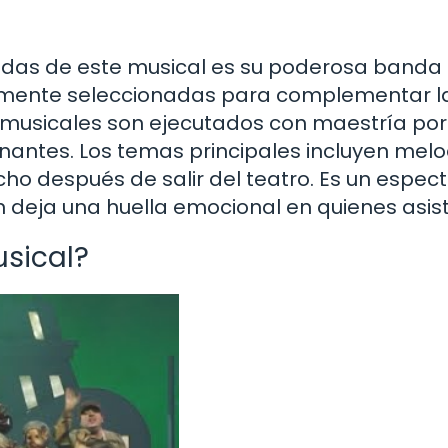
adas de este musical es su poderosa banda
amente seleccionadas para complementar l
 musicales son ejecutados con maestría por
onantes. Los temas principales incluyen mel
ho después de salir del teatro. Es un espec
n deja una huella emocional en quienes asis
usical?