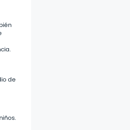
bién
e
cia.
dio de
niños.