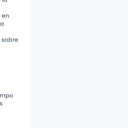
 en
ra
a sobre
iempo
s