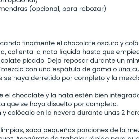
lmendras (opcional, para rebozar)
ando finamente el chocolate oscuro y coló
a, calienta la nata líquida hasta que empie
chocolate picado. Deja reposar durante un min
mezcla con una espátula de goma o una c
 se haya derretido por completo y la mezcl
 el chocolate y la nata estén bien integrad
ta que se haya disuelto por completo.
m y colócalo en la nevera durante unas 2 hor
limpias, saca pequeñas porciones de la mez
uez. Asegúrate de trabajar rápido para que