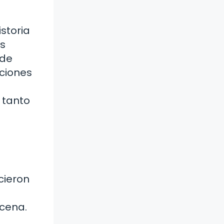
storia
os
 de
cciones
 tanto
cieron
scena.