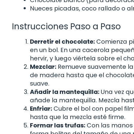
Nueces picadas, coco rallado o a
Instrucciones Paso a Paso
Derretir el chocolate:
Comienza pic
en un bol. En una cacerola pequeñ
hervir, y luego viértela sobre el 
Mezclar:
Remueve suavemente la 
de madera hasta que el chocolate
suave.
Añadir la mantequilla:
Una vez que
añade la mantequilla. Mezcla has
Enfriar:
Cubre el bol con papel fil
hasta que la mezcla esté firme.
Formar las trufas:
Con las manos 
forma bolitas del tamaño de una n