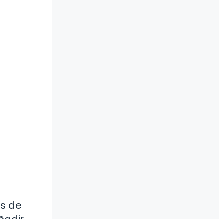
os de
ñadir