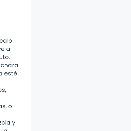
calo
ce a
uto.
uchara
a esté
os,
as, o
cla y
 la