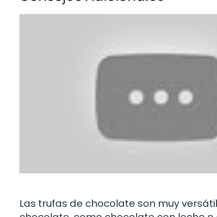
Las trufas de chocolate son muy versáti
chocolate, como chocolate con leche o