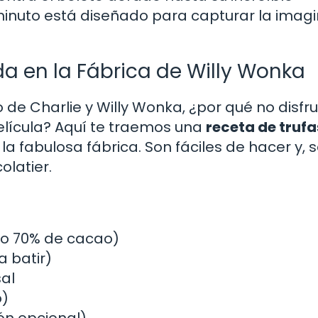
 minuto está diseñado para capturar la imag
a en la Fábrica de Willy Wonka
e Charlie y Willy Wonka, ¿por qué no disfru
elícula? Aquí te traemos una
receta de trufa
a fabulosa fábrica. Son fáciles de hacer y, 
latier.
mo 70% de cacao)
a batir)
al
o)
ón opcional)