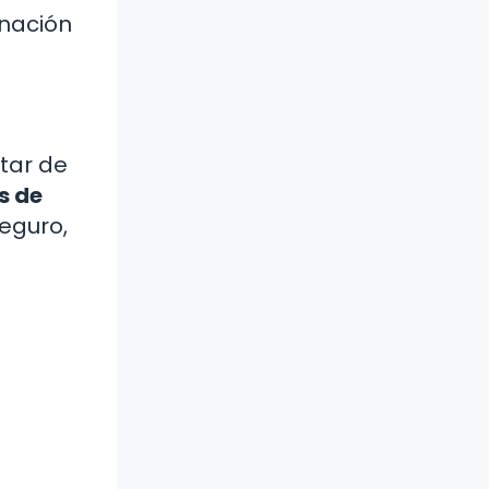
inación
tar de
s de
seguro,