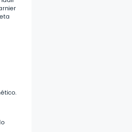
arnier
ceta
e
ético.
do