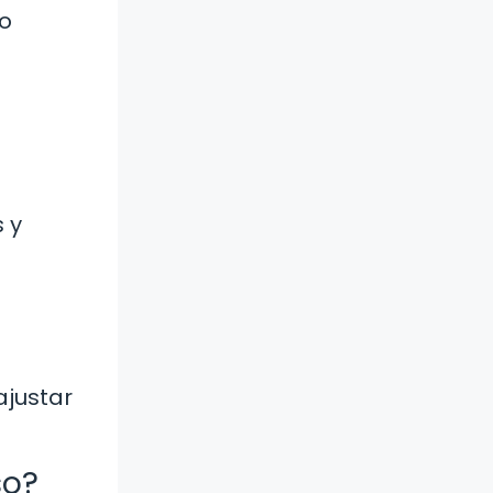
go
o
s y
ajustar
so?