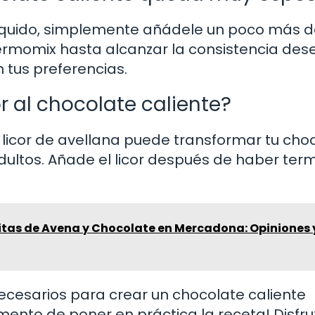
 líquido, simplemente añádele un poco más 
ermomix hasta alcanzar la consistencia des
 tus preferencias.
r al chocolate caliente?
 o licor de avellana puede transformar tu cho
dultos. Añade el licor después de haber ter
ritas de Avena y Chocolate en Mercadona: Opiniones 
ecesarios para crear un chocolate caliente
ento de poner en práctica la receta! Disfru