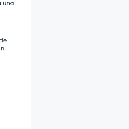
a una
 de
in