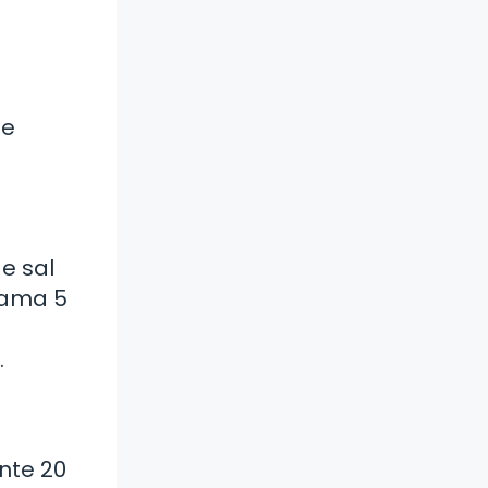
de
de sal
grama 5
.
nte 20