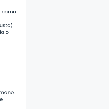
al como
usto).
ia o
 mano.
te