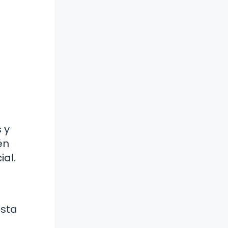
 y
én
al.
asta