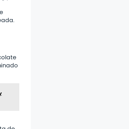
de
eada.
colate
minado
y
ta de