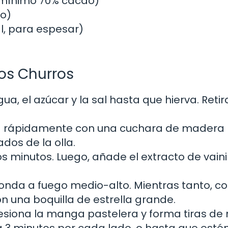
(mínimo 70% cacao)
to)
l, para espesar)
los Churros
ua, el azúcar y la sal hasta que hierva. Retir
cla rápidamente con una cuchara de madera
dos de la olla.
 minutos. Luego, añade el extracto de vainill
honda a fuego medio-alto. Mientras tanto, co
una boquilla de estrella grande.
resiona la manga pastelera y forma tiras d
2 a 3 minutos por cada lado, o hasta que esté