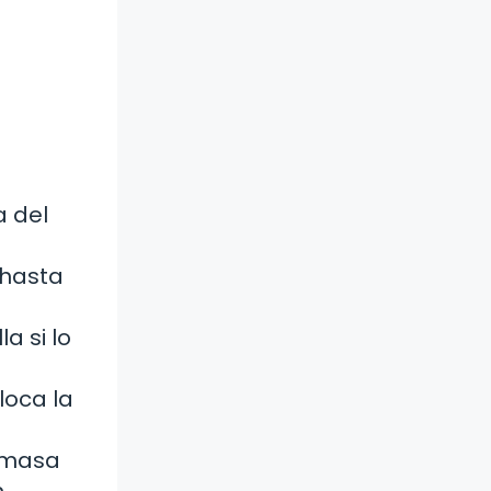
a del
 hasta
a si lo
loca la
e masa
n