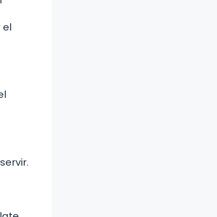
 el
el
ervir.
late