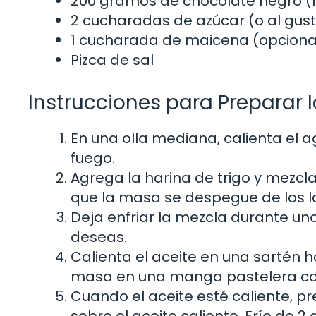
200 gramos de chocolate negro 
2 cucharadas de azúcar (o al gus
1 cucharada de maicena (opciona
Pizca de sal
Instrucciones para Preparar 
En una olla mediana, calienta el ag
fuego.
Agrega la harina de trigo y mez
que la masa se despegue de los la
Deja enfriar la mezcla durante unos
deseas.
Calienta el aceite en una sartén 
masa en una manga pastelera con 
Cuando el aceite esté caliente, p
sobre el aceite caliente. Fríe de 