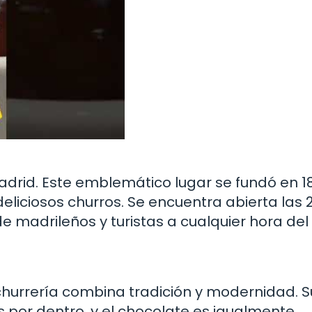
drid. Este emblemático lugar se fundó en 1
eliciosos churros. Se encuentra abierta las 
 de madrileños y turistas a cualquier hora del 
churrería combina tradición y modernidad. S
s por dentro, y el chocolate es igualmente