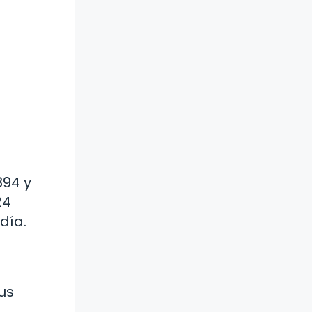
894 y
24
día.
us