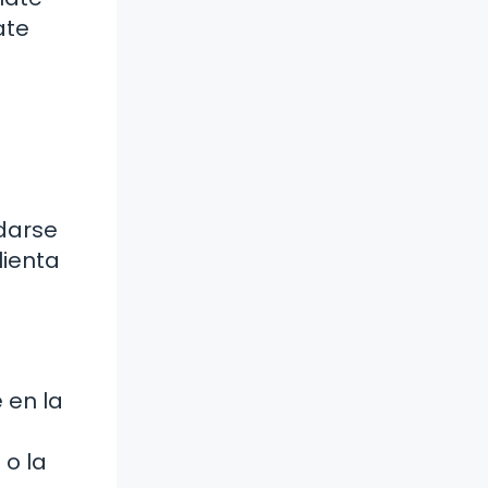
ate
rdarse
lienta
 en la
o la