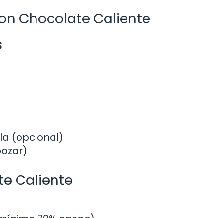
on Chocolate Caliente
s
lla (opcional)
bozar)
te Caliente