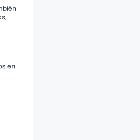
mbién
ás,
os en