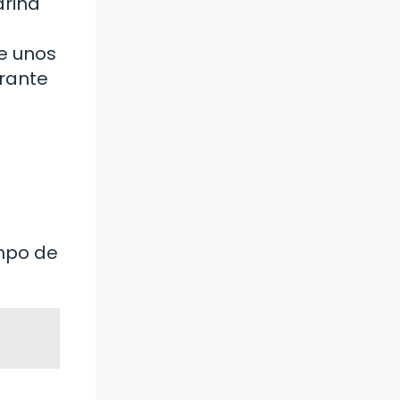
arina
e unos
urante
empo de