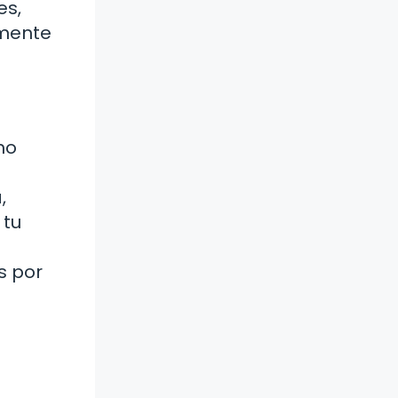
es,
amente
mo
,
 tu
s por