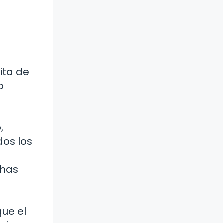
ita de
o
,
dos los
 has
.
que el