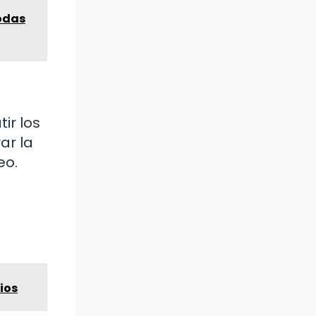
Todas
ir los
ar la
eo.
ios