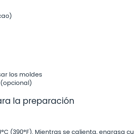
cao)
sar los moldes
(opcional)
ara la preparación
C (390°F). Mientras se calienta, engrasa cu