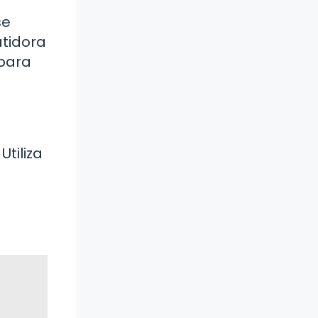
se
tidora
 para
tiliza