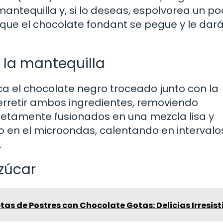
ntequilla y, si lo deseas, espolvorea un p
á que el chocolate fondant se pegue y le dar
y la mantequilla
loca el chocolate negro troceado junto con la
erretir ambos ingredientes, removiendo
tamente fusionados en una mezcla lisa y
o en el microondas, calentando en intervalo
.
azúcar
tas de Postres con Chocolate Gotas: Delicias Irresist