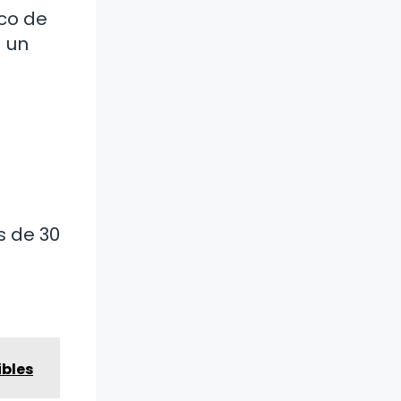
oco de
á un
s de 30
ibles