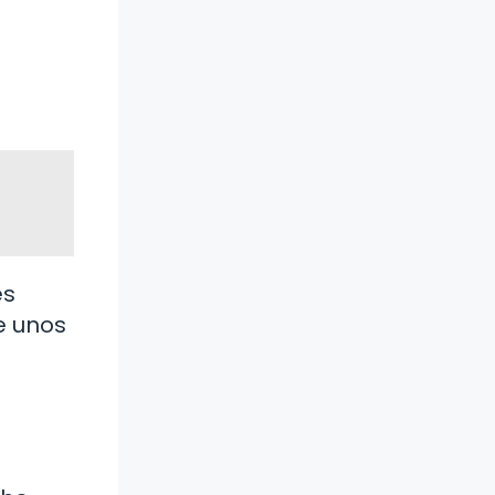
es
e unos