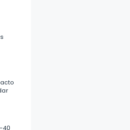
os
xacto
dar
0-40