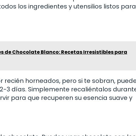
dos los ingredientes y utensilios listos para
es de Chocolate Blanco: Recetas Irresistibles para
r recién horneados, pero si te sobran, pued
 2-3 días. Simplemente recaliéntalos durant
vir para que recuperen su esencia suave y