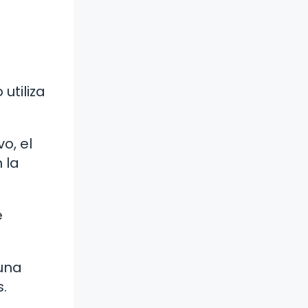
utiliza
o, el
 la
e
una
.