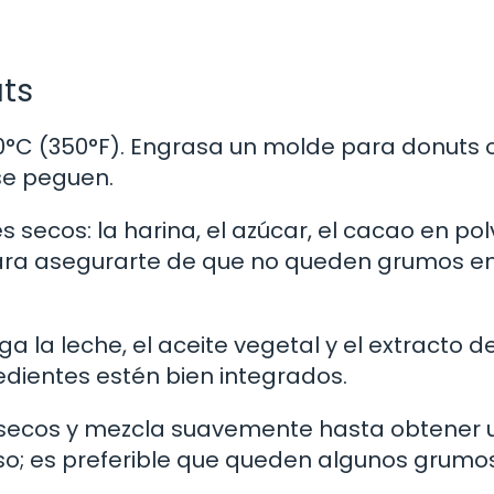
uts
°C (350°F). Engrasa un molde para donuts o 
se peguen.
 secos: la harina, el azúcar, el cacao en polv
 para asegurarte de que no queden grumos en
ga la leche, el aceite vegetal y el extracto d
redientes estén bien integrados.
 secos y mezcla suavemente hasta obtener 
; es preferible que queden algunos grumos