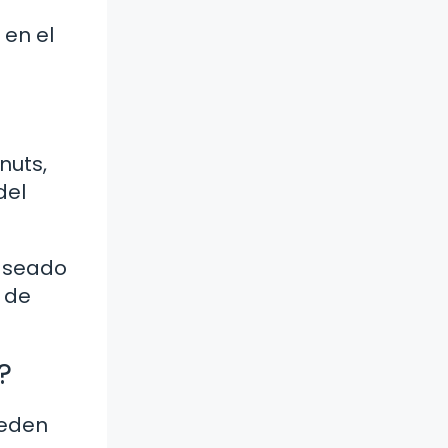
 en el
nuts,
del
laseado
 de
?
ueden