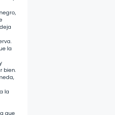
negro,
e
 deja
erva.
ue la
y
 bien.
úmeda,
a la
ra que