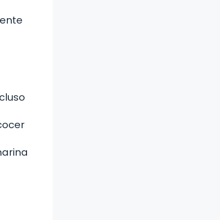
iente
cluso
cocer
harina