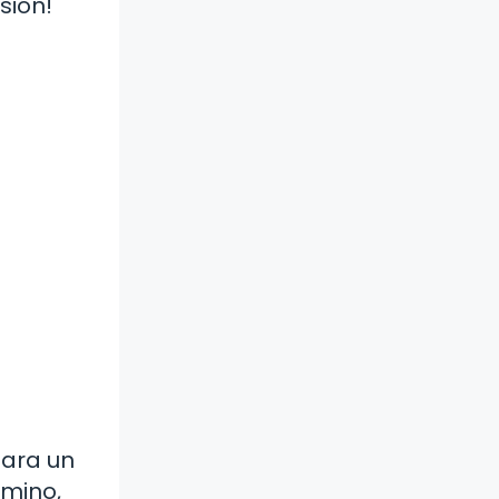
sión!
para un
mino,