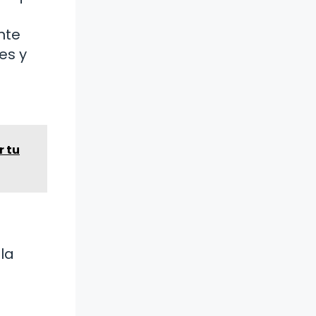
nte
es y
r tu
la