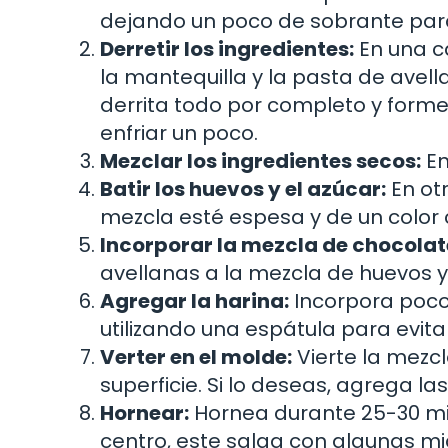
dejando un poco de sobrante para 
Derretir los ingredientes:
En una c
la mantequilla y la pasta de ave
derrita todo por completo y form
enfriar un poco.
Mezclar los ingredientes secos:
En
Batir los huevos y el azúcar:
En otr
mezcla esté espesa y de un color 
Incorporar la mezcla de chocolat
avellanas a la mezcla de huevos 
Agregar la harina:
Incorpora poco
utilizando una espátula para evita
Verter en el molde:
Vierte la mezc
superficie. Si lo deseas, agrega la
Hornear:
Hornea durante 25-30 minu
centro, este salga con algunas 