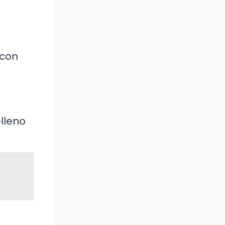
 con
elleno