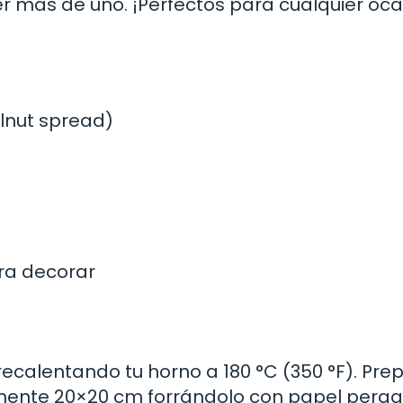
r más de uno. ¡Perfectos para cualquier oca
lnut spread)
ra decorar
calentando tu horno a 180 °C (350 °F). Pre
nte 20×20 cm forrándolo con papel perga