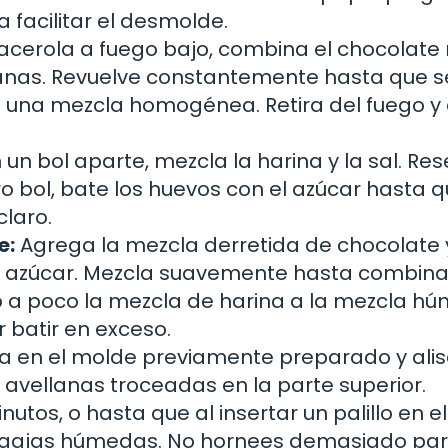
facilitar el desmolde.
acerola a fuego bajo, combina el chocolate 
llanas. Revuelve constantemente hasta que s
e una mezcla homogénea. Retira del fuego y
 un bol aparte, mezcla la harina y la sal. Res
o bol, bate los huevos con el azúcar hasta q
claro.
e:
Agrega la mezcla derretida de chocolate 
y azúcar. Mezcla suavemente hasta combinar
 a poco la mezcla de harina a la mezcla h
r batir en exceso.
la en el molde previamente preparado y alis
s avellanas troceadas en la parte superior.
tos, o hasta que al insertar un palillo en el
migajas húmedas. No hornees demasiado pa