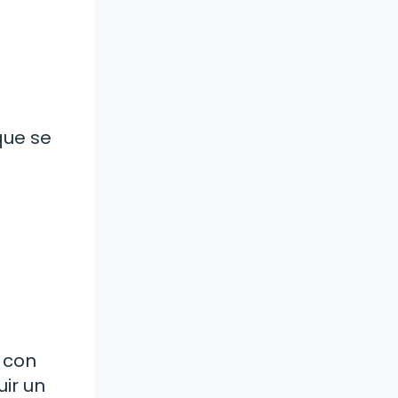
que se
 con
ir un