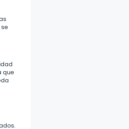
zas
 se
cidad
a que
eda
ados.