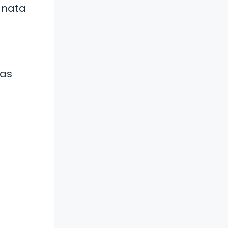
a nata
nas