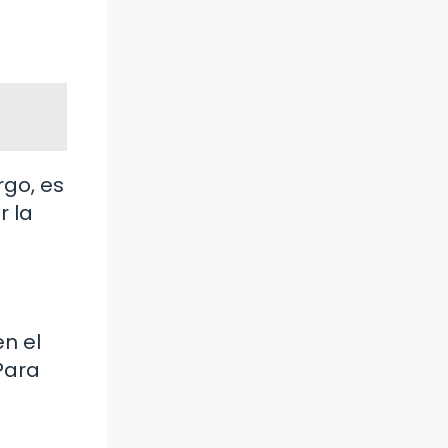
rgo, es
r la
n el
Para