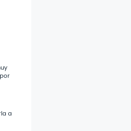
muy
 por
rla a