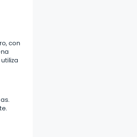
ro, con
ena
utiliza
as.
te.