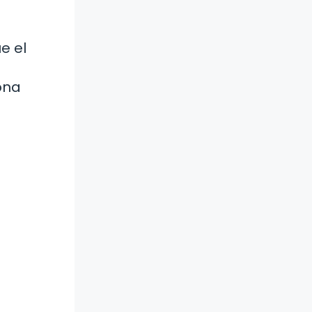
e el
ona