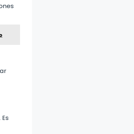
iones
o
tar
 Es