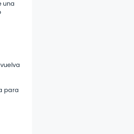
e una
o
 vuelva
a para