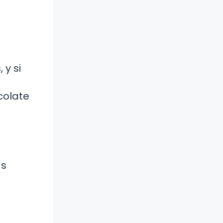
 y si
colate
ás