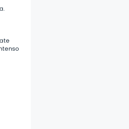
a.
late
intenso