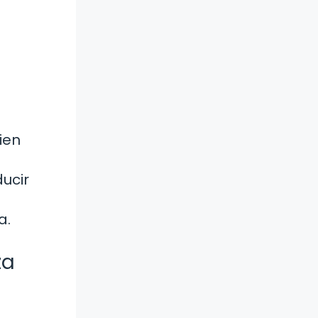
ien
ducir
a.
za