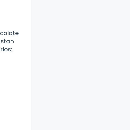
ocolate
astan
los: