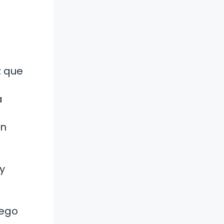
z que
a
en
y
uego