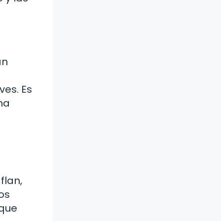
an
3
ves. Es
na
flan,
os
 que