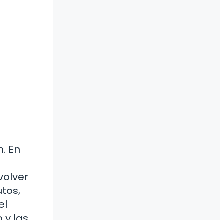
. En
volver
tos,
el
 y las