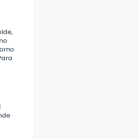
lde,
omo
horno
Para
l
ande