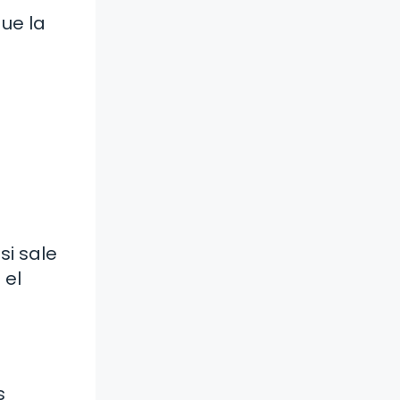
gue la
si sale
 el
s