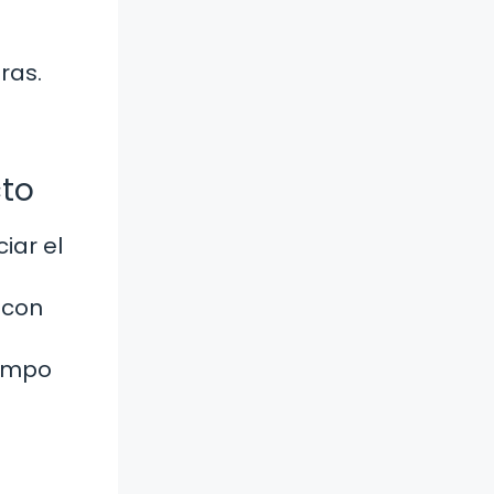
ras.
cto
iar el
 con
iempo