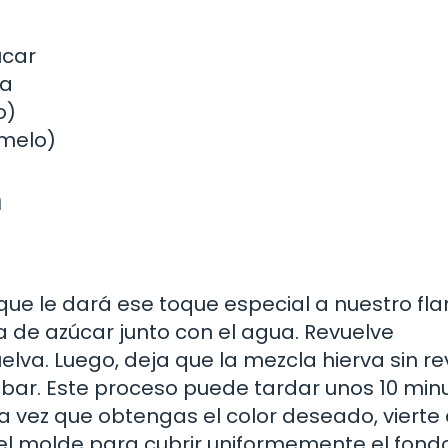
úcar
la
o)
amelo)
n
 le dará ese toque especial a nuestro flan
a de azúcar junto con el agua. Revuelve
lva. Luego, deja que la mezcla hierva sin re
ar. Este proceso puede tardar unos 10 minu
 vez que obtengas el color deseado, vierte 
 el molde para cubrir uniformemente el fondo