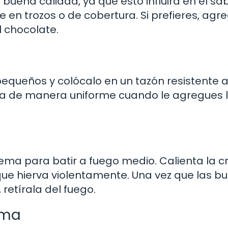
buena calidad, ya que esto influirá en el sa
 en trozos o de cobertura. Si prefieres, agre
l chocolate.
equeños y colócalo en un tazón resistente al
rita de manera uniforme cuando le agregues 
rema para batir a fuego medio. Calienta la 
que hierva violentamente. Una vez que las b
retírala del fuego.
ema