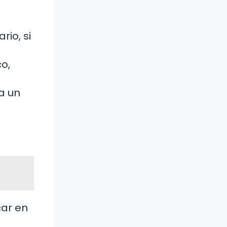
io, si
o,
a un
car en