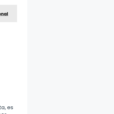
onal
ta, es