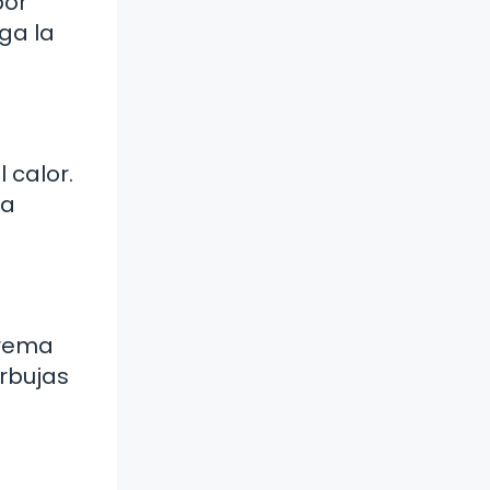
bor
ga la
 calor.
la
crema
urbujas