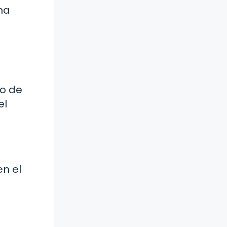
na
do de
el
n el