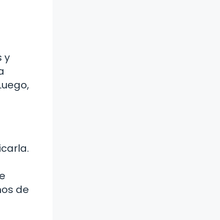
 y
a
Luego,
carla.
ue
mos de