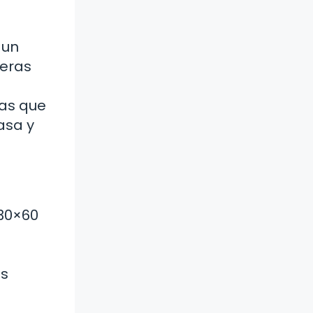
 un
ieras
pas que
asa y
 30×60
es