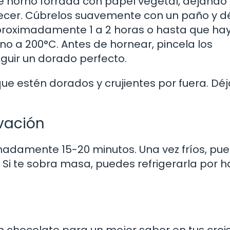
e horno forrada con papel vegetal, dejando
ecer. Cúbrelos suavemente con un paño y d
aproximadamente 1 a 2 horas o hasta que ha
no a 200°C. Antes de hornear, pincela los
guir un dorado perfecto.
e estén dorados y crujientes por fuera. Déj
vación
imadamente 15-20 minutos. Una vez fríos, pu
. Si te sobra masa, puedes refrigerarla por h
en chocolate para un mejor sabor en tus croi