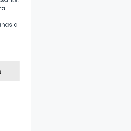
ra
anas o
a