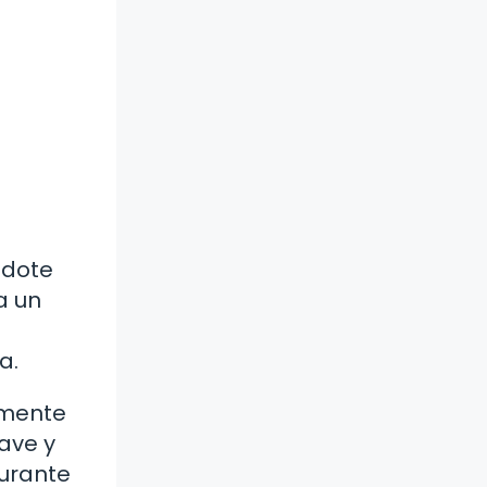
ndote
a un
a.
amente
ave y
durante