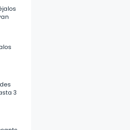
éjalos
yan
alos
edes
asta 3
ssants.