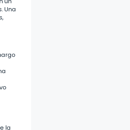
n un
s. Una
s,
margo
na
lvo
e la