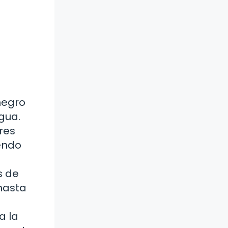
 negro
gua.
res
iendo
s de
 hasta
a la