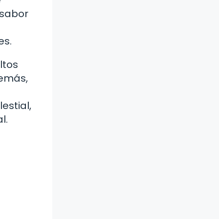
 sabor
es.
ltos
demás,
estial,
l.