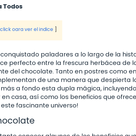
a Todos
click oara ver el indice
conquistado paladares a lo largo de la histo
ce perfecto entre la frescura herbácea de l
nte del chocolate. Tanto en postres como e
omplementan de una manera que despierta l
os más a fondo esta dupla mágica, incluyend
 en casa, así como los beneficios que ofrec
este fascinante universo!
Chocolate
rtante conocer algunos de los beneficios qu