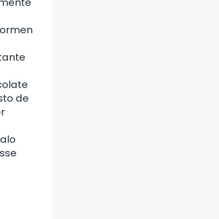
emente
 formen
rtante
colate
sto de
r
ralo
usse