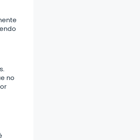
amente
iendo
s.
ue no
or
é