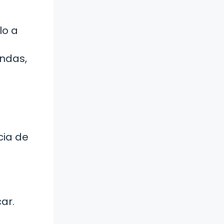
lo a
ondas,
a
cia de
ar.