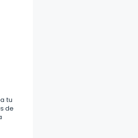
a tu
es de
a