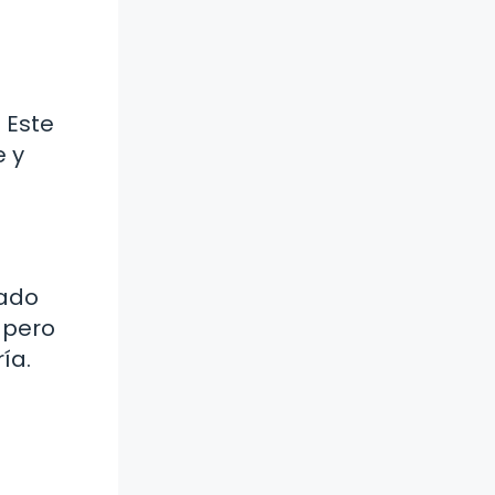
 Este
e y
tado
, pero
ía.