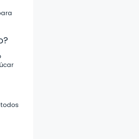
para
o?
o
zúcar
e todos