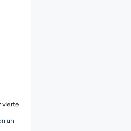
 vierte
en un