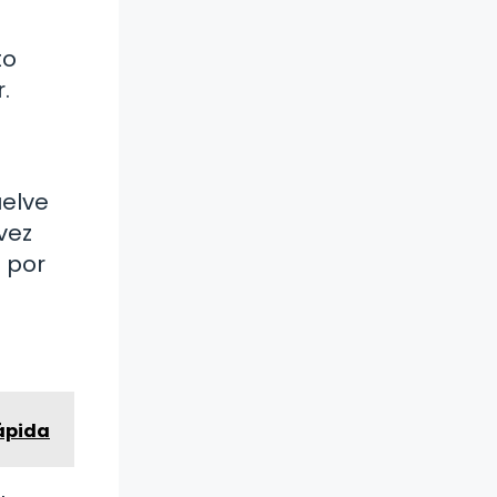
to
.
uelve
vez
 por
Rápida