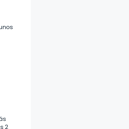
gunos
ás
s 2