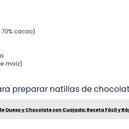
o 70% cacao)
la
de maíz)
ra preparar natillas de chocola
de Queso y Chocolate con Cuajada: Receta Fácil y R