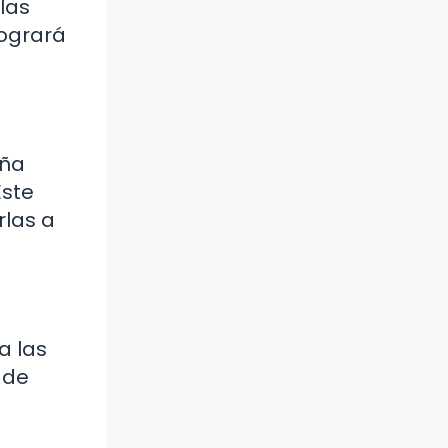
las
logrará
eña
Este
rlas a
a las
 de