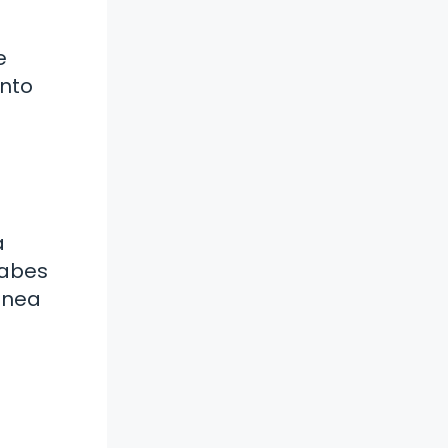
e
unto
a
Sabes
línea