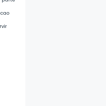
acao
vir