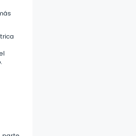
 más
trica
el
.
a parte