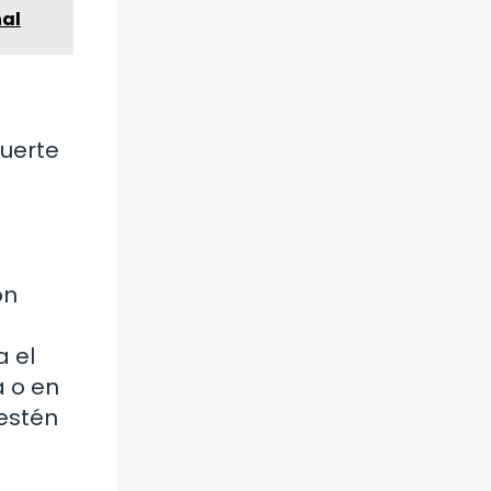
nal
muerte
on
a el
a o en
estén