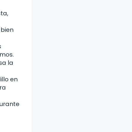
ta,
 bien
s
umos.
sa la
llo en
ra
durante