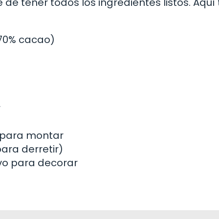
e tener todos los ingredientes listos. Aquí 
70% cacao)
r
a para montar
ara derretir)
vo para decorar