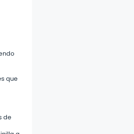
iendo
es que
s de
nilla a