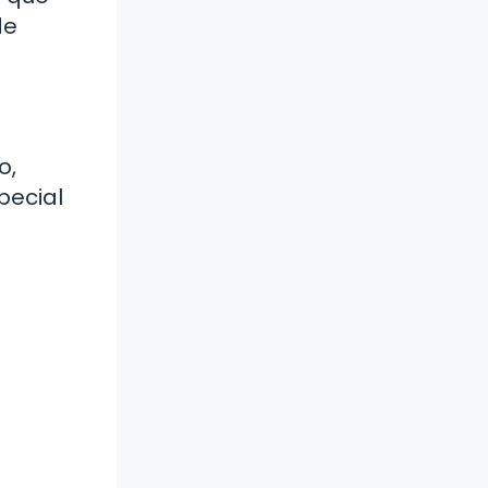
de
o,
pecial