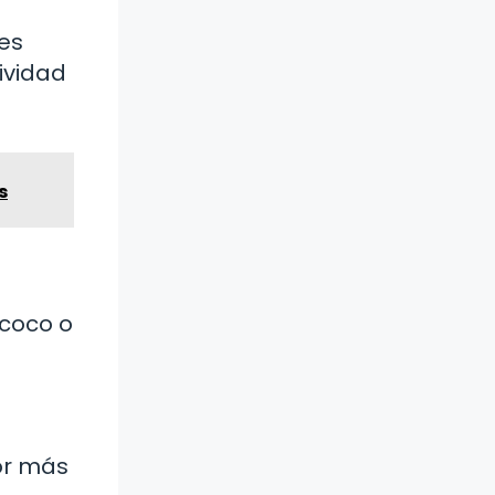
ces
ividad
s
 coco o
bor más