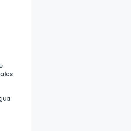
e
talos
agua