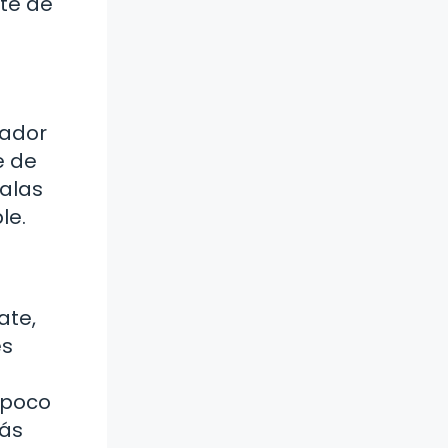
rte de
rador
e de
jalas
le.
ate,
es
 poco
más