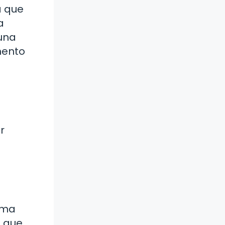
a que
a
 una
mento
a
r
rma
a que