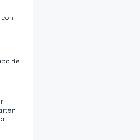
s con
empo de
r
artén
la