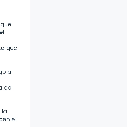
 que
el
sta que
go a
a de
 la
cen el