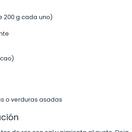
e 200 g cada uno)
nte
acao)
as o verduras asadas
ación