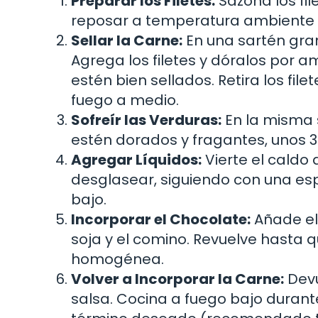
Preparar los Filetes:
Sazona los fil
reposar a temperatura ambiente d
Sellar la Carne:
En una sartén grand
Agrega los filetes y dóralos por 
estén bien sellados. Retira los file
fuego a medio.
Sofreír las Verduras:
En la misma s
estén dorados y fragantes, unos 3
Agregar Líquidos:
Vierte el caldo 
desglasear, siguiendo con una espá
bajo.
Incorporar el Chocolate:
Añade el 
soja y el comino. Revuelve hasta q
homogénea.
Volver a Incorporar la Carne:
Devu
salsa. Cocina a fuego bajo durante