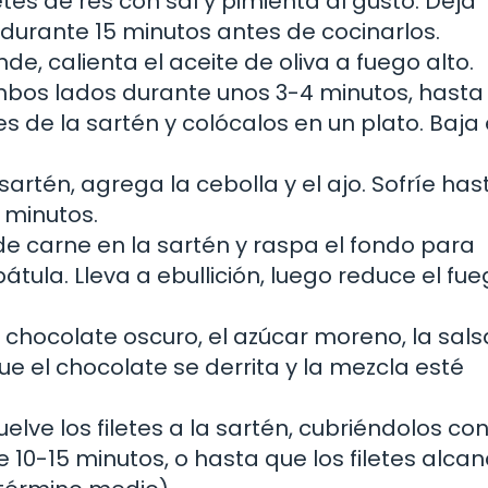
etes de res con sal y pimienta al gusto. Deja
urante 15 minutos antes de cocinarlos.
e, calienta el aceite de oliva a fuego alto.
ambos lados durante unos 3-4 minutos, hasta
tes de la sartén y colócalos en un plato. Baja 
artén, agrega la cebolla y el ajo. Sofríe ha
 minutos.
de carne en la sartén y raspa el fondo para
tula. Lleva a ebullición, luego reduce el fue
chocolate oscuro, el azúcar moreno, la sals
ue el chocolate se derrita y la mezcla esté
elve los filetes a la sartén, cubriéndolos con
 10-15 minutos, o hasta que los filetes alcan