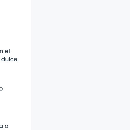
n el
 dulce.
o
a o