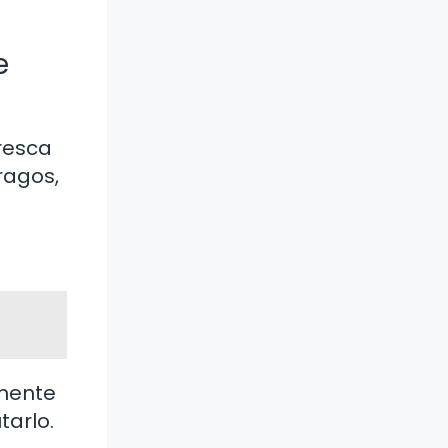
e
resca
ragos,
emente
tarlo.