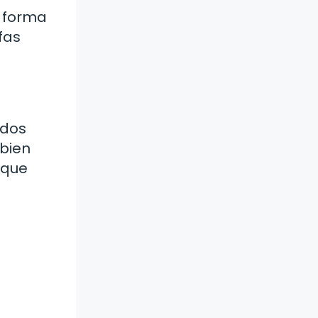
y forma
fas
ados
 bien
 que