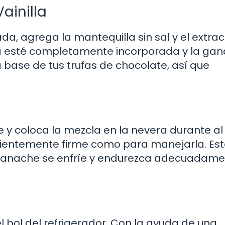
ainilla
, agrega la mantequilla sin sal y el extrac
lla esté completamente incorporada y la ga
a base de tus trufas de chocolate, así que
e y coloca la mezcla en la nevera durante al
icientemente firme como para manejarla. Es
a ganache se enfríe y endurezca adecuadam
l bol del refrigerador. Con la ayuda de una