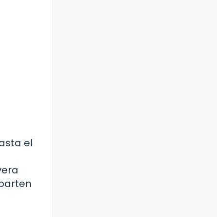
asta el
vera
parten