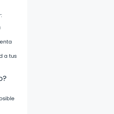
:
a
menta
d a tus
o?
osible