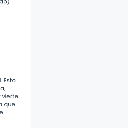
do)
. Esto
a,
 vierte
ra que
de