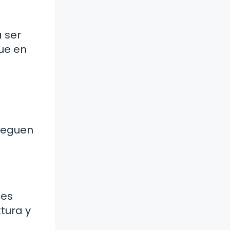
 ser
gue en
peguen
ces
tura y