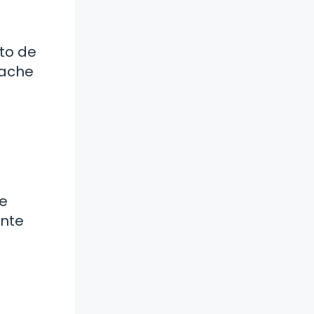
to de
nache
te
ente