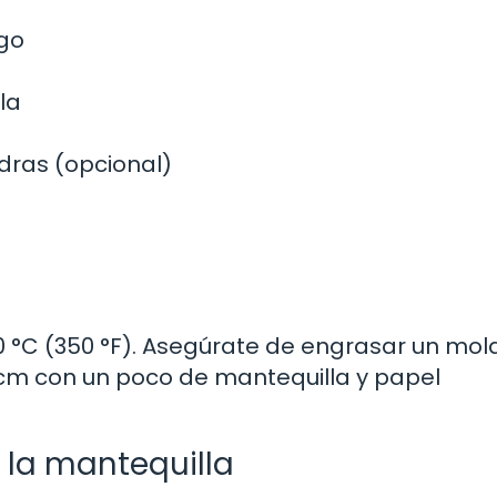
a
igo
la
dras (opcional)
0 °C (350 °F). Asegúrate de engrasar un mol
m con un poco de mantequilla y papel
y la mantequilla