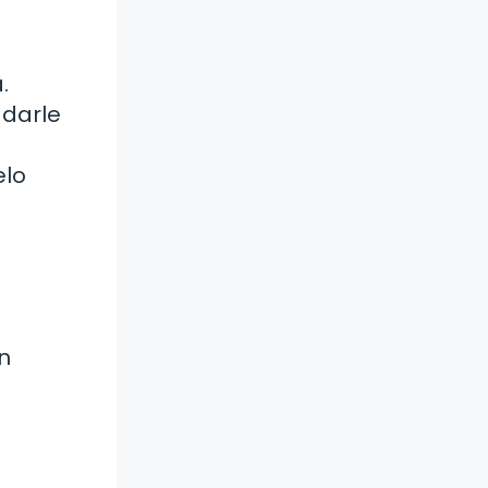
.
 darle
elo
n