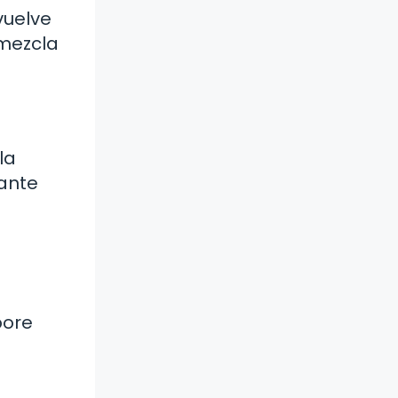
vuelve
mezcla
la
tante
pore