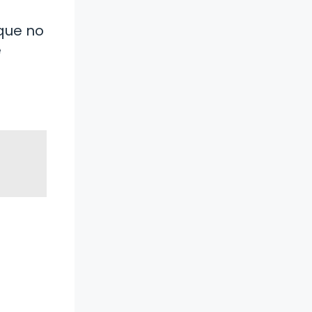
 que no
e