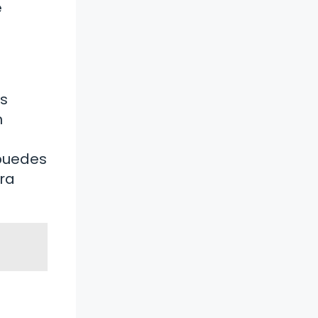
e
os
n
 puedes
ra