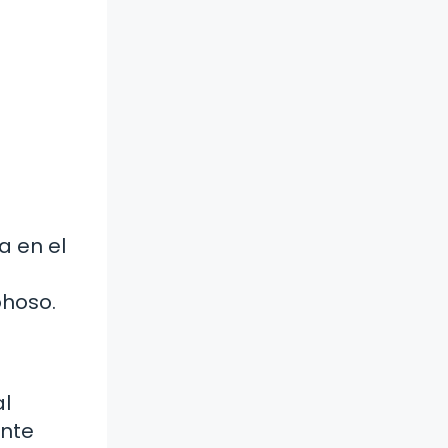
a en el
ohoso.
al
ente