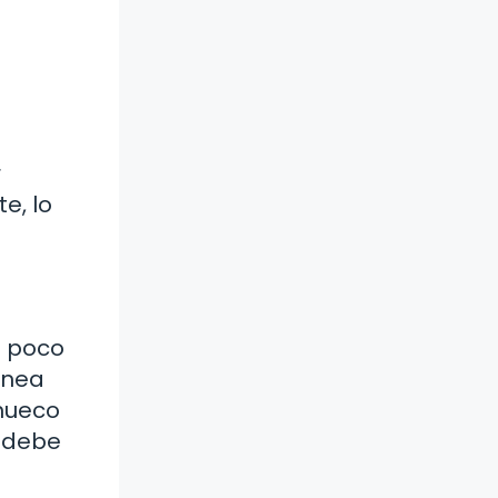
r
e, lo
n poco
rnea
hueco
; debe