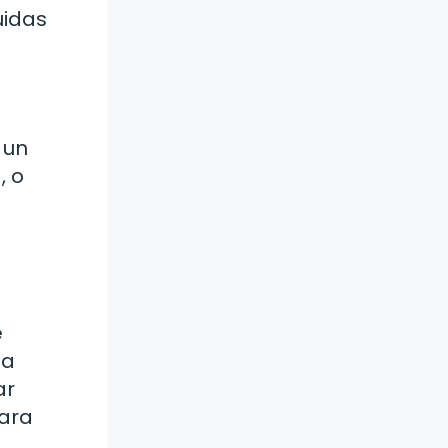
uidas
 un
, o
e
la
ar
para