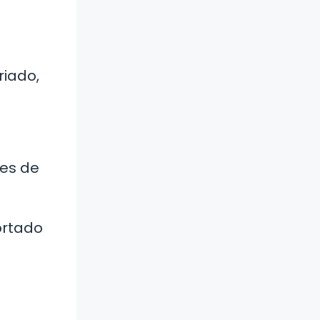
riado,
 es de
ortado