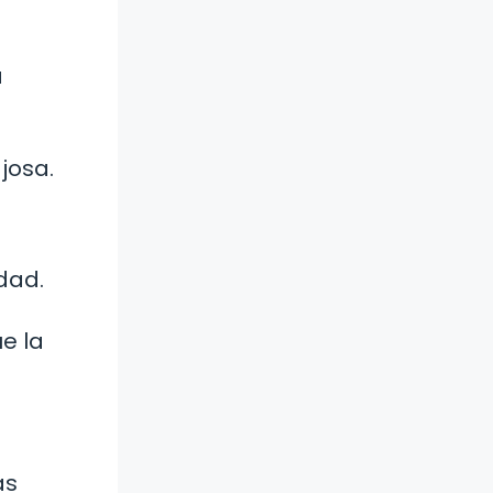
a
josa.
dad.
e la
ás