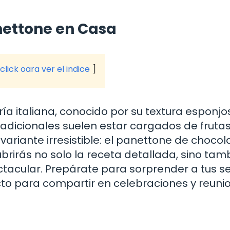
anettone en Casa
click oara ver el indice
ría italiana, conocido por su textura esponjo
tradicionales suelen estar cargados de fruta
ariante irresistible: el panettone de chocol
ubrirás no solo la receta detallada, sino tam
ctacular. Prepárate para sorprender a tus s
cto para compartir en celebraciones y reuni