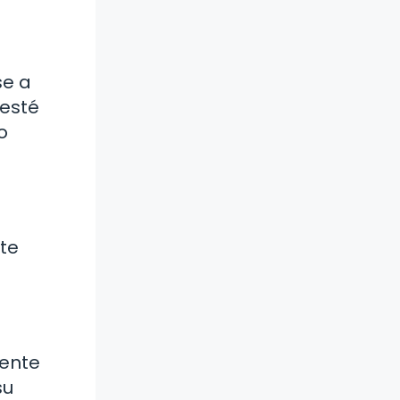
se a
 esté
o
te
mente
su