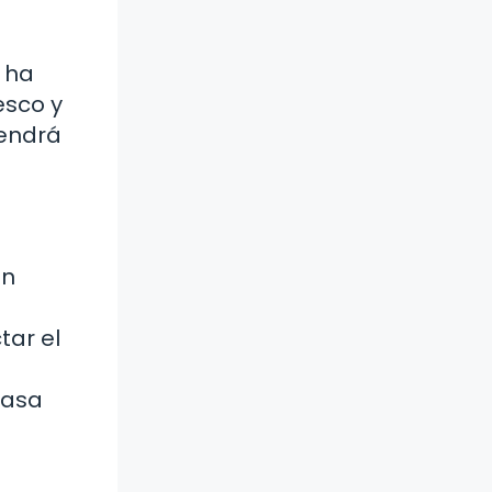
 ha
esco y
tendrá
un
ar el
masa