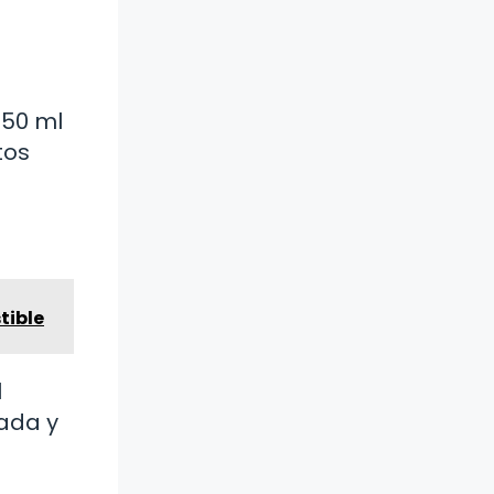
 50 ml
tos
tible
l
vada y