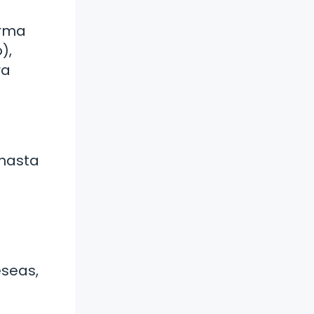
orma
),
ra
 hasta
eseas,