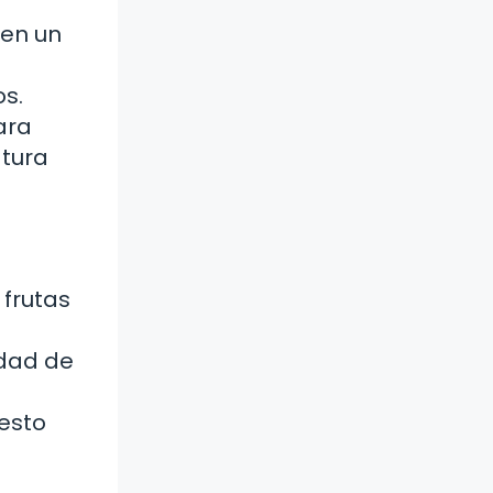
 en un
s.
ara
atura
frutas
idad de
esto