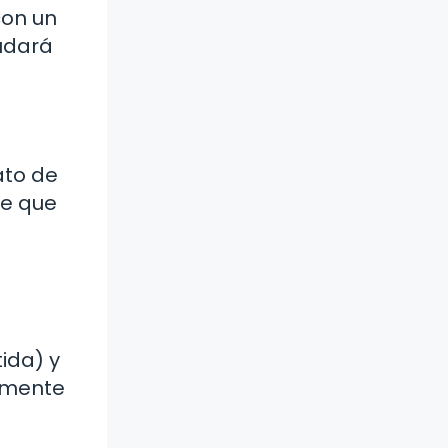
con un
yudará
ato de
de que
tida) y
tamente