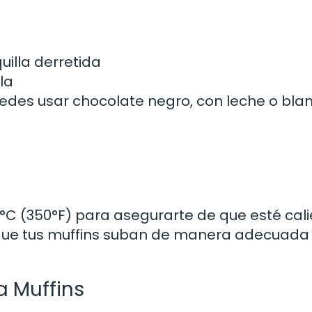
uilla derretida
la
edes usar chocolate negro, con leche o bla
C (350°F) para asegurarte de que esté cali
a que tus muffins suban de manera adecuada
a Muffins