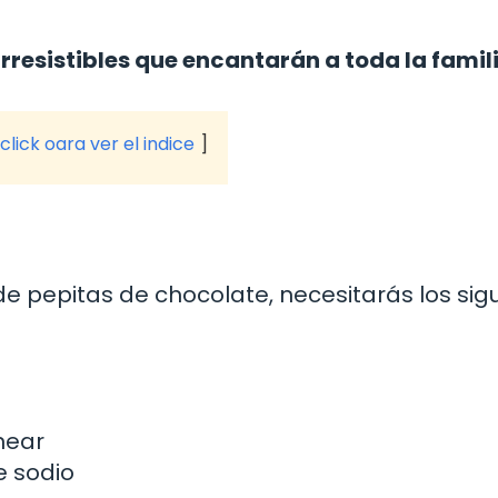
resistibles que encantarán a toda la famil
click oara ver el indice
e pepitas de chocolate, necesitarás los sig
near
e sodio