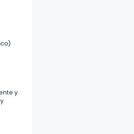
nco)
ente y
 y