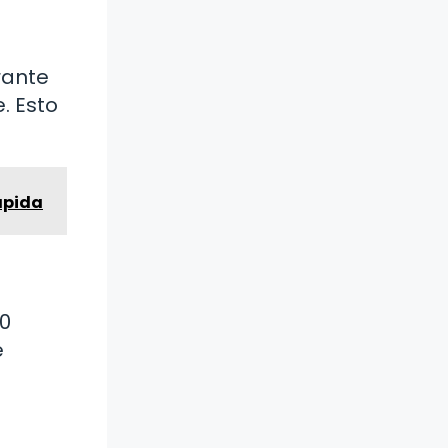
rante
. Esto
ápida
40
e