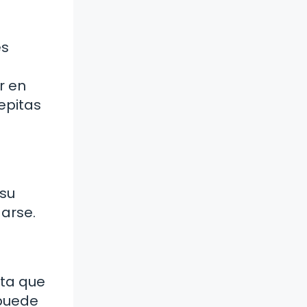
es
r en
epitas
 su
darse.
sta que
 puede